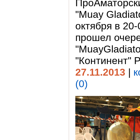
ПроАматорск
"Muay Gladiato
октября в 20-
прошел очер
"MuayGladiat
"Континент" 
27.11.2013
|
к
(0)