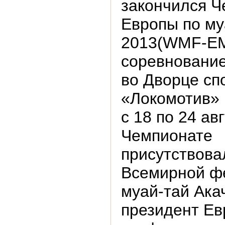
закончился Ч
Европы по му
2013(WMF-EM
соревновани
во Дворце сп
«Локомотив» 
с 18 по 24 ав
Чемпионате
присутствова
Всемирной ф
муай-тай Ака
президент Ев