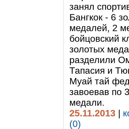
занял спорти
Бангкок - 6 з
медалей, 2 м
бойцовский кл
золотых меда
разделили Ом
Тапасия и Тю
Муай тай фе
завоевав по 
медали.
25.11.2013
|
к
(0)