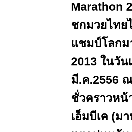
Marathon 2
ชกมวยไทยไ
แชมป์โลกม
2013 ในวันเส
มี.ค.2556 ณ
ชั่วคราวหน้า
เอ็มบีเค (มา