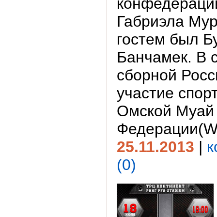
конфедераци
Габриэла Мур
гостем был Б
Банчамек. В 
сборной Росс
участие спор
Омской Муай
Федерации(W
25.11.2013
|
к
(0)