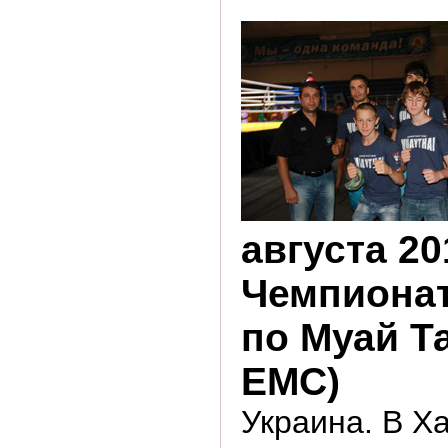
августа 201
Чемпиона
по Муай Т
EMC)
Украина. В Х