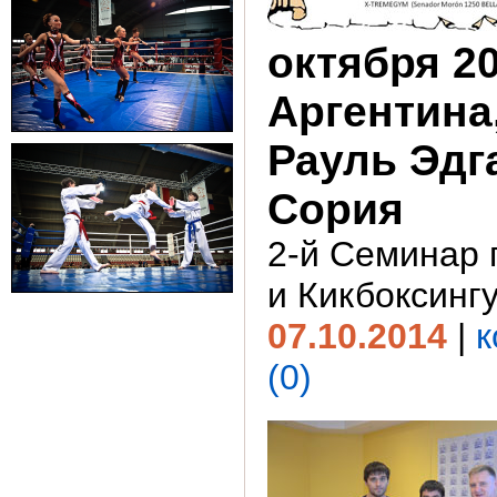
октября 20
Аргентина
Рауль Эдг
Сория
2-й Семинар 
и Кикбоксинг
07.10.2014
|
к
(0)